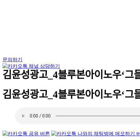
Skip
to
content
문의하기
김윤성광고_4블루본아이노우‘그들
김윤성광고_4블루본아이노우‘그들