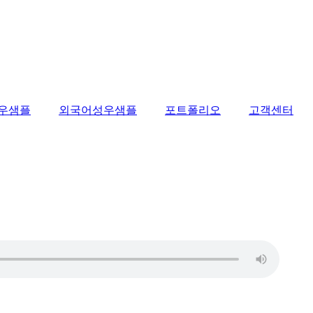
우샘플
외국어성우샘플
포트폴리오
고객센터