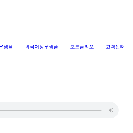
우샘플
외국어성우샘플
포트폴리오
고객센터