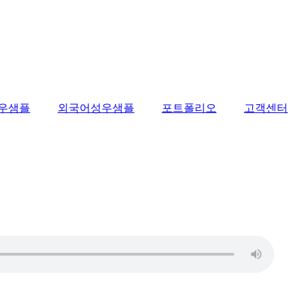
우샘플
외국어성우샘플
포트폴리오
고객센터