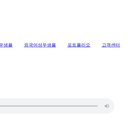
우샘플
외국어성우샘플
포트폴리오
고객센터