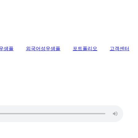
우샘플
외국어성우샘플
포트폴리오
고객센터