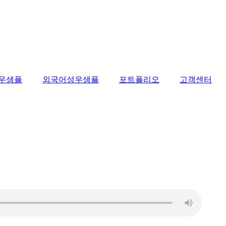
우샘플
외국어성우샘플
포트폴리오
고객센터