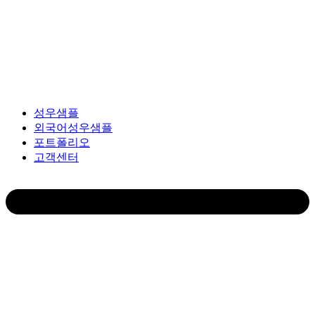
Skip
to
content
성우샘플
외국어성우샘플
포트폴리오
고객센터